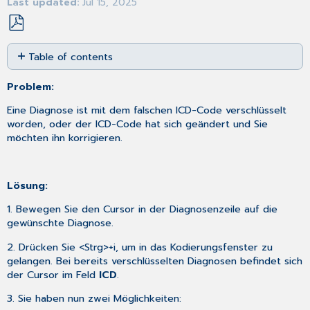
Last updated
Jul 15, 2025
Save
Table of contents
as
No
PDF
headers
Problem:
Eine Diagnose ist mit dem falschen ICD-Code verschlüsselt
worden, oder der ICD-Code hat sich geändert und Sie
möchten ihn korrigieren.
Lösung:
1. Bewegen Sie den Cursor in der Diagnosenzeile auf die
gewünschte Diagnose.
2. Drücken Sie <Strg>+i, um in das Kodierungsfenster zu
gelangen. Bei bereits verschlüsselten Diagnosen befindet sich
der Cursor im Feld
ICD
.
3. Sie haben nun zwei Möglichkeiten: