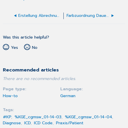
Erstellung Abrechnungsdatei - Versicherungsart nicht zulässig
Farbzuordnung Dauerdiagnosen
Was this article helpful?
Yes
No
Recommended articles
There are no recommended articles.
Page type
Language
How-to
German
Tags
#KP
%KGE_cgmsw_01-14-03
%KGE_cgmsw_01-14-04
Diagnose
ICD
ICD Code
Praxis/Patient