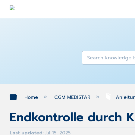
Expand/collapse global hierarch
Home
CGM MEDISTAR
Anleitu
Endkontrolle durch K
Last updated
Jul 15, 2025