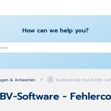
How can we help you?
y
ngen & Antworten
Endkontrolle durch KBV-Sof
BV-Software - Fehlerco