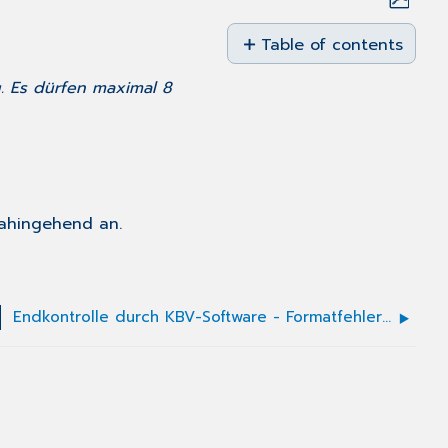
Save
as
Table of contents
No
PDF
headers
g. Es dürfen maximal 8
dahingehend an.
Endkontrolle durch KBV-Software - Formatfehler: Die Angabe 'OP-Schlüssel' entspricht nicht dem erlaubten Format