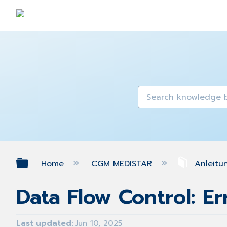
Expand/collapse global hierarch
Home
CGM MEDISTAR
Anleitu
Data Flow Control: Er
Last updated
Jun 10, 2025