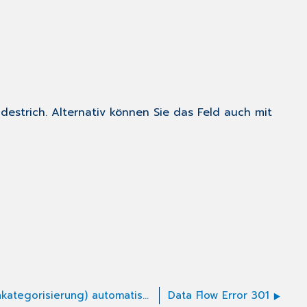
estrich. Alternativ können Sie das Feld auch mit
DK (Dauerdiagnosenkategorisierung) automatische Abfrage aktivieren/deaktivieren
Data Flow Error 301