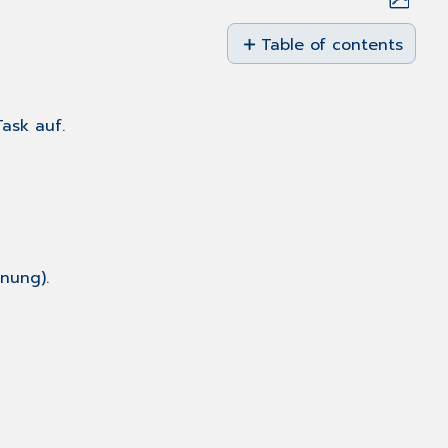
Save
as
Table of contents
No
PDF
headers
ask auf.
nung).