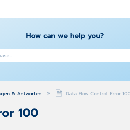
How can we help you?
y
ngen & Antworten
Data Flow Control: Error 10
ror 100