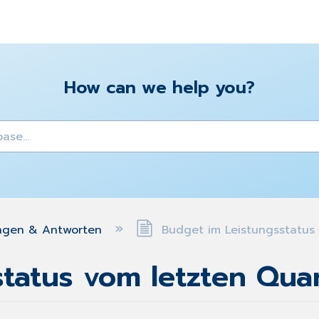
How can we help you?
y
ngen & Antworten
Budget im Leistungsstatus 
tatus vom letzten Quar