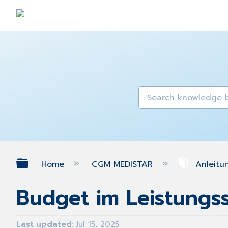
Expand/collapse global hierarch
Home
CGM MEDISTAR
Anleitu
Budget im Leistungss
Last updated
Jul 15, 2025