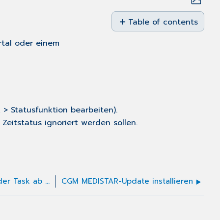
Save
as
Table of contents
No
PDF
headers
rtal oder einem
k > Statusfunktion bearbeiten).
 Zeitstatus ignoriert werden sollen.
Beim Ausdruck des Rezepts stürzt der Task ab (Arztkennungen)
CGM MEDISTAR-Update installieren