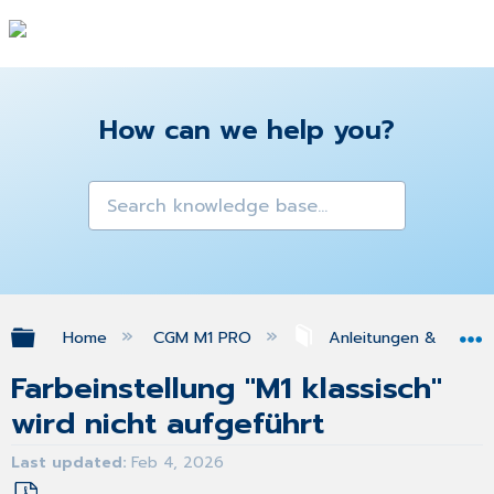
How can we help you?
Expand/collapse global hierarchy
Home
CGM M1 PRO
Anleitungen & Antwo
Farbeinstellung "M1 klassisch"
wird nicht aufgeführt
Last updated
Feb 4, 2026