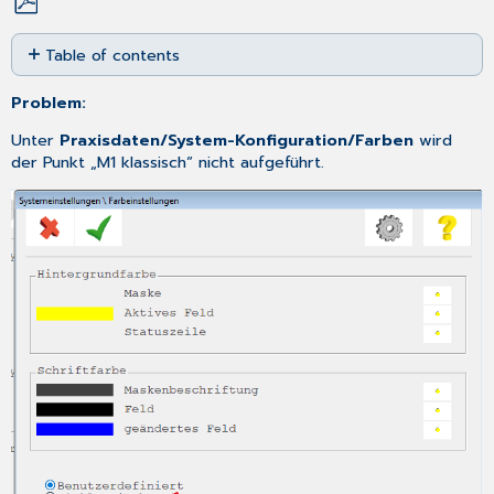
Save
Table of contents
as
No
PDF
headers
Problem:
Unter
Praxisdaten/System-Konfiguration/Farben
wird
der Punkt „M1 klassisch“ nicht aufgeführt.