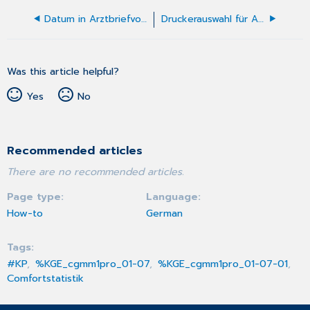
Datum in Arztbriefvorlagen
Druckerauswahl für Abrechnungslisten
Was this article helpful?
Yes
No
Recommended articles
There are no recommended articles.
Page type
Language
How-to
German
Tags
#KP
%KGE_cgmm1pro_01-07
%KGE_cgmm1pro_01-07-01
Comfortstatistik