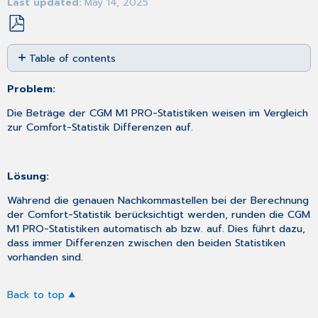
Last updated
May 14, 2025
Save
Table of contents
as
No
PDF
headers
Problem:
Die Beträge der CGM M1 PRO-Statistiken weisen im Vergleich
zur Comfort-Statistik Differenzen auf.
Lösung:
Während die genauen Nachkommastellen bei der Berechnung
der Comfort-Statistik berücksichtigt werden, runden die CGM
M1 PRO-Statistiken automatisch ab bzw. auf. Dies führt dazu,
dass immer Differenzen zwischen den beiden Statistiken
vorhanden sind.
Back to top