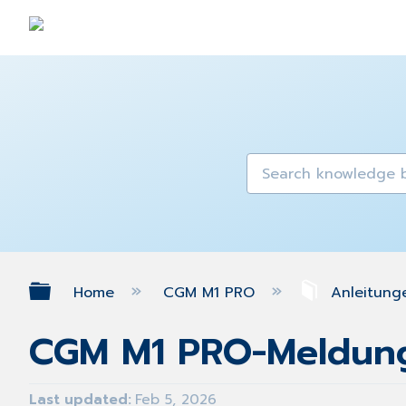
Expand/collapse global hierarch
Home
CGM M1 PRO
Anleitung
CGM M1 PRO-Meldung 
Last updated
Feb 5, 2026