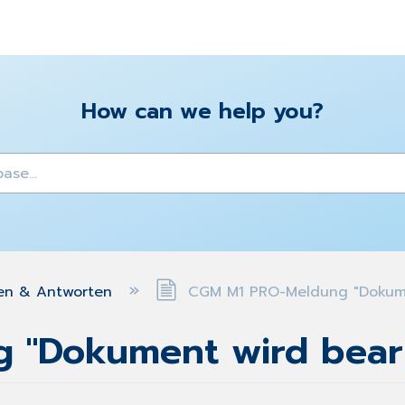
How can we help you?
y
en & Antworten
CGM M1 PRO-Meldung "Dokument
"Dokument wird bearbe