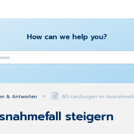
How can we help you?
y
en & Antworten
BG-Leistungen im Ausnahmefal
snahmefall steigern