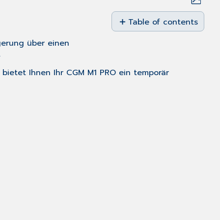
Save
as
Table of contents
No
PDF
headers
gerung über einen
.
, bietet Ihnen Ihr CGM M1 PRO ein temporär