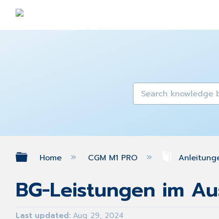
Expand/collapse global hierarch
Home
CGM M1 PRO
Anleitung
BG-Leistungen im Au
Last updated
Aug 29, 2024