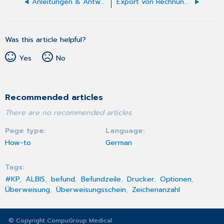
Anleitungen & Antworten
Export von Rechnungsdaten (GDPDU)
Was this article helpful?
Yes
No
Recommended articles
There are no recommended articles.
Page type
Language
How-to
German
Tags
#KP
ALBIS
befund
Befundzeile
Drucker
Optionen
Überweisung
Überweisungsschein
Zeichenanzahl
© Copyright CompuGroup Medical