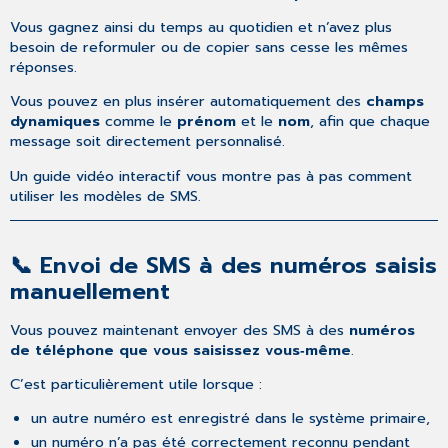
manuellement
Vous gagnez ainsi du temps au quotidien et n’avez plus
🗣️
besoin de reformuler ou de copier sans cesse les mêmes
Conduite
réponses.
de
conversation
Vous pouvez en plus insérer automatiquement des
champs
améliorée
dynamiques
comme le
prénom
et le
nom
, afin que chaque
dans
message soit directement personnalisé.
l’Assistant
Un guide vidéo interactif vous montre pas à pas comment
téléphonique
utiliser les modèles de SMS.
🎙️
Nouvelles
voix
📞 Envoi de SMS à des numéros saisis
beaucoup
plus
manuellement
réalistes
📋
Vous pouvez maintenant envoyer des SMS à des
numéros
Nouveau
de téléphone que vous saisissez vous‑même
.
journal
d’activité
C’est particulièrement utile lorsque :
un autre numéro est enregistré dans le système primaire,
un numéro n’a pas été correctement reconnu pendant