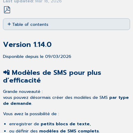
Last updated
Mar 18, 2026
Save
Table of contents
as
PDF
Version
1.14.0
Version 1.14.0
📲
Modèles
Disponible depuis le 09/03/2026
de
SMS
pour
📲 Modèles de SMS pour plus
plus
d’efficacité
d’efficacité
📞
Grande nouveauté :
Envoi
vous pouvez désormais créer des modèles de SMS
par type
de
de demande
.
SMS
à
Vous avez la possibilité de :
des
enregistrer de
petits blocs de texte
,
numéros
ou définir des
modèles de SMS complets
.
saisis