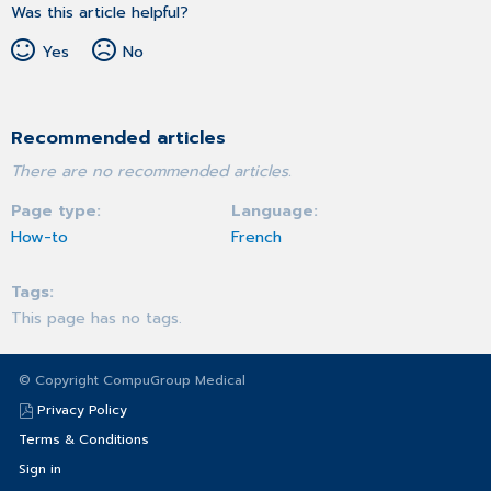
Was this article helpful?
Yes
No
Recommended articles
There are no recommended articles.
Page type
Language
How-to
French
Tags
This page has no tags.
© Copyright CompuGroup Medical
Privacy Policy
Terms & Conditions
Sign in